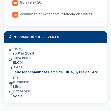
96 279 81 50
☎
comunicacion@mancomunitatcampdeturia.es
✉
📋 INFORMACIÓN DEL EVENTO
FECHA
📅
25 Mar 2026
HORA INICIO
⏰
18:00 h
LUGAR
📍
Sede Mancomunitat Camp de Túria, C/ Pla de l'Arc
s/n
MUNICIPIO
🏘️
Llíria
CATEGORÍA
🏷️
Social