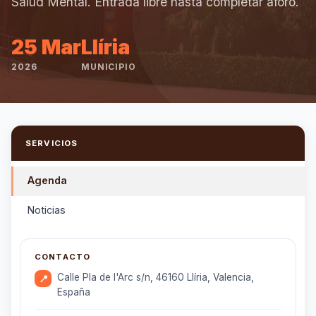
Salud Mental. Entrada libre hasta completar aforo.
25 Mar
Llíria
2026
MUNICIPIO
SERVICIOS
Agenda
Noticias
CONTACTO
Calle Pla de l'Arc s/n, 46160 Llíria, Valencia,
📍
España